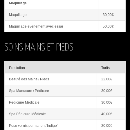
Maquillage
Maquillage
30,00€
Maquillage évènement avec essai
50,00€
SOINS MAINS ET PIEDS
Prestation
Tarifs
Beauté des Mains / Pieds
22,00€
Spa Manucure / Pédicure
30,00€
Pédicurie Médicale
30.00€
Spa Pédicure Médicale
40,00€
Pose vernis permanent 'Indigo'
20,00€