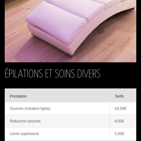
ÉPILATIONS ET SOINS DIVERS
Prestation
Tarifs
Sourcils (création ligne)
10,00€
Retouche sourcils
8,00€
Lèvre supérieure
5,00€