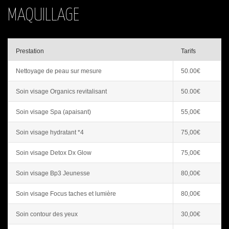
MAQUILLAGE
Prestation
Tarifs
Nettoyage de peau sur mesure
50.00€
Soin visage Organics revitalisant
50.00€
Soin visage Spa (apaisant)
55,00€
Soin visage hydratant *4
75,00€
Soin visage Detox Dx Glow
75,00€
Soin visage Bp3 Jeunesse
80,00€
Soin visage Focus taches et lumière
80,00€
Soin contour des yeux
30,00€