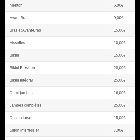
Menton
6,00€
Avant-Bras
9,00€
Bras et Avant-Bras
15,00€
Aisselles
10,00€
Bikini
15,00€
Bikini Brésilien
20,00€
Bikini intégral
25,00€
Demi-jambes
16,00€
Jambes complètes
25,00€
Dos ou torse
15,00€
Sillon interfessier
7.00€