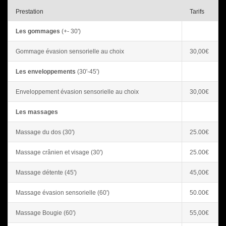
Prestation
Tarifs
Les gommages
(+- 30')
Gommage évasion sensorielle au choix
30,00€
Les enveloppements
(30'-45')
Enveloppement évasion sensorielle au choix
30,00€
Les massages
Massage du dos (30')
25.00€
Massage crânien et visage (30')
25.00€
Massage détente (45')
45,00€
Massage évasion sensorielle (60')
50.00€
Massage Bougie (60')
55,00€