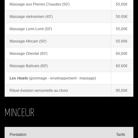
Massage aux Pierres Chaudes (50')
55,00€
Massage vietnamien (45')
50.00€
Massage Lomi-Lomi (50')
55,00€
Massage Africain (50')
55.00€
Massage Oriental (60')
60,00€
Massage Balinais (60')
60.00€
Les rituels
(gommage - enveloppement - massage)
Rituel évasion sensorielle au choix
95,00€
MINCEUR
Prestation
Tarifs