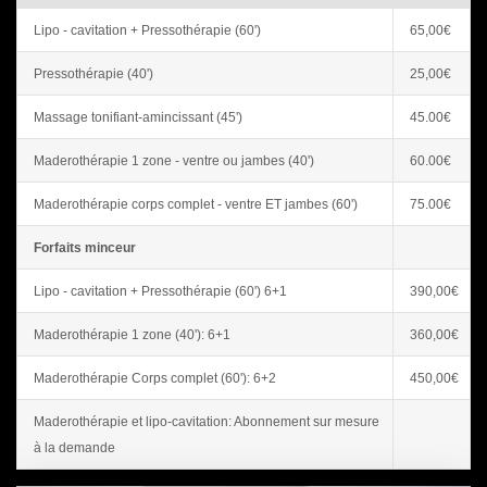
Lipo - cavitation + Pressothérapie (60')
65,00€
Pressothérapie (40')
25,00€
Massage tonifiant-amincissant (45')
45.00€
Maderothérapie 1 zone - ventre ou jambes (40')
60.00€
Maderothérapie corps complet - ventre ET jambes (60')
75.00€
Forfaits minceur
Lipo - cavitation + Pressothérapie (60') 6+1
390,00€
Maderothérapie 1 zone (40'): 6+1
360,00€
Maderothérapie Corps complet (60'): 6+2
450,00€
Maderothérapie et lipo-cavitation: Abonnement sur mesure
à la demande