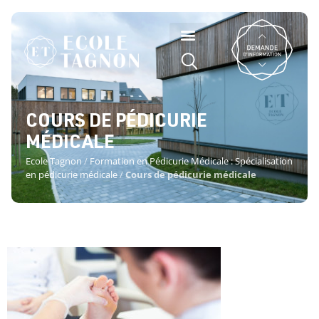
COURS DE PÉDICURIE
MÉDICALE
Ecole Tagnon
/
Formation en Pédicurie Médicale : Spécialisation
en pédicurie médicale
/
Cours de pédicurie médicale
COURS DE PÉDICURIE MÉDICALE