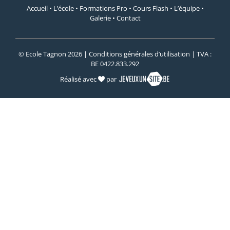
Accueil
•
L’école
•
Formations Pro
•
Cours Flash
•
L’équipe
•
Galerie
•
Contact
© Ecole Tagnon 2026 |
Conditions générales d’utilisation
| TVA :
BE 0422.833.292
Réalisé avec
par