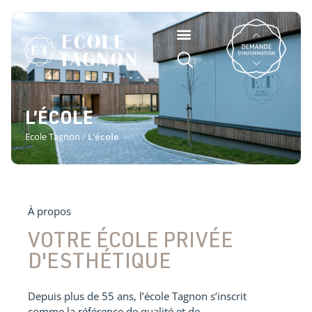
L’ÉCOLE
Ecole Tagnon
/
L’école
À propos
VOTRE
ÉCOLE PRIVÉE
D'ESTHÉTIQUE
Depuis plus de 55 ans, l’école Tagnon s’inscrit
comme la référence de qualité et de