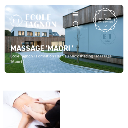
MASSAGE ‘MAORI ‘
Ecole Tagnon
/
Formation Flash au Microshading
/
Massage
‘Maori ‘
MASSAGE ‘MAORI ‘