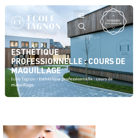
ESTHÉTIQUE
PROFESSIONNELLE : COURS DE
MAQUILLAGE
Ecole Tagnon
/
Esthétique professionnelle : cours de
maquillage
ESTHÉTIQUE PROFESSIONNELLE :
COURS DE MAQUILLAGE