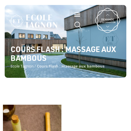
COURS FLASH : MASSAGE AUX
BAMBOUS
Ecole Tagnon
/
Cours Flash : massage aux bambous
COURS FLASH : MASSAGE AUX
BAMBOUS