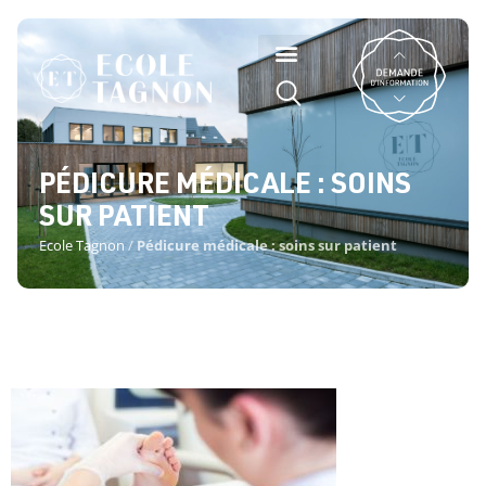
PÉDICURE MÉDICALE : SOINS
SUR PATIENT
Ecole Tagnon
/
Pédicure médicale : soins sur patient
PÉDICURE MÉDICALE : SOINS SUR
PATIENT