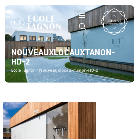
NOUVEAUXLOCAUXTANON-
HD-2
Ecole Tagnon
/
NouveauxlocauxTanon-HD-2
NOUVEAUXLOCAUXTANON-HD-2