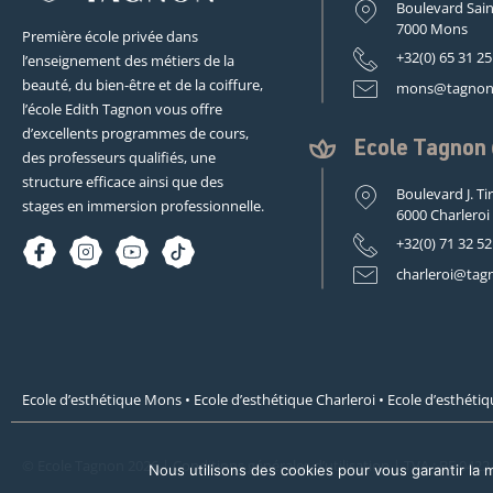
Boulevard Sain
7000 Mons
Première école privée dans
+32(0) 65 31 25
l’enseignement des métiers de la
beauté, du bien-être et de la coiffure,
mons@tagnon
l’école Edith Tagnon vous offre
d’excellents programmes de cours,
Ecole Tagnon
des professeurs qualifiés, une
structure efficace ainsi que des
Boulevard J. Ti
stages en immersion professionnelle.
6000 Charleroi
+32(0) 71 32 52
charleroi@tag
Ecole d’esthétique Mons
•
Ecole d’esthétique Charleroi
•
Ecole d’esthétiq
© Ecole Tagnon 2026 |
Conditions générales d’utilisation
| TVA : BE 0422
Nous utilisons des cookies pour vous garantir la m