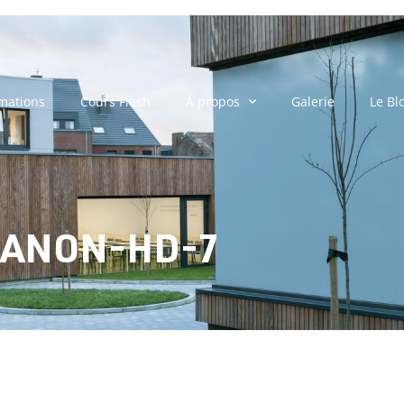
mations
Cours Flash
À propos
Galerie
Le Bl
ANON-HD-7
UXTANON-HD-7