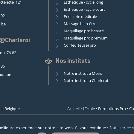
ctelette, 121
Esthétique - cycle long
Esthétique - cycle court
 02
Pédicurie médicale
Massage bien-être
.be
Maquillage pro beauté
Maquillage pro premium
 @Charleroi
Coiffeur(euse) pro
rou, 76-82
Nos instituts
 86
Notre institut à Mons
non.be
Notre institut à Charleroi
ue Belgique
Accueil
•
L’école
•
Formations Pro
•
Co
.833.292
eilleure expérience sur notre site web. Si vous continuez à utiliser ce