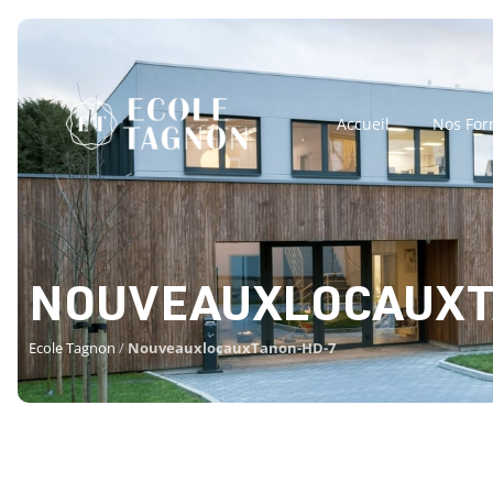
Accueil
Nos For
NOUVEAUXLOCAUXT
Ecole Tagnon
/
NouveauxlocauxTanon-HD-7
NOUVEAUXLOCA