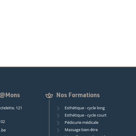
n @Mons
Nos Formations
ctelette, 121
Esthétique - cycle long
Esthétique - cycle court
 02
Pédicurie médicale
Massage bien-être
.be