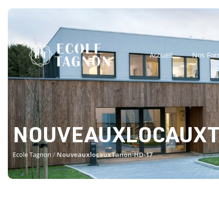
Accueil
Nos For
NOUVEAUXLOCAUXT
Ecole Tagnon
/
NouveauxlocauxTanon-HD-17
NOUVEAUXLOCA