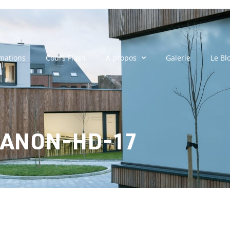
mations
Cours Flash
À propos
Galerie
Le Bl
ANON-HD-17
UXTANON-HD-17