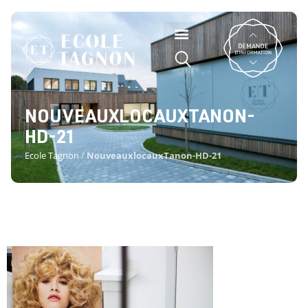
NOUVEAUXLOCAUXTANON-
HD-21
Ecole Tagnon
/
NouveauxlocauxTanon-HD-21
NOUVEAUXLOCAUXTANON-HD-
21