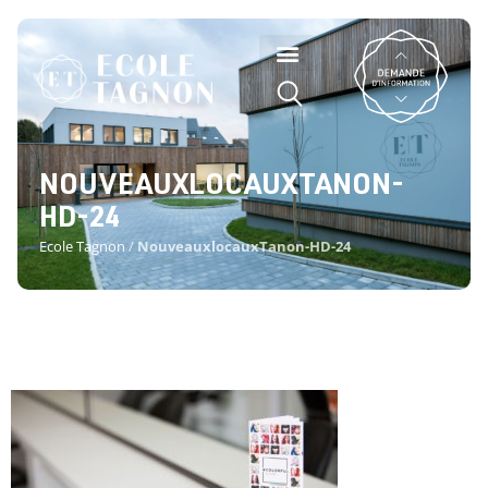
NOUVEAUXLOCAUXTANON-
HD-24
Ecole Tagnon
/
NouveauxlocauxTanon-HD-24
NOUVEAUXLOCAUXTANON-HD-
24