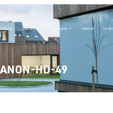
mations
Cours Flash
À propos
Galerie
Le Bl
ANON-HD-49
UXTANON-HD-49