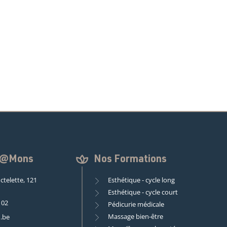
n @Mons
Nos Formations
ctelette, 121
Esthétique - cycle long
Esthétique - cycle court
 02
Pédicurie médicale
Massage bien-être
.be