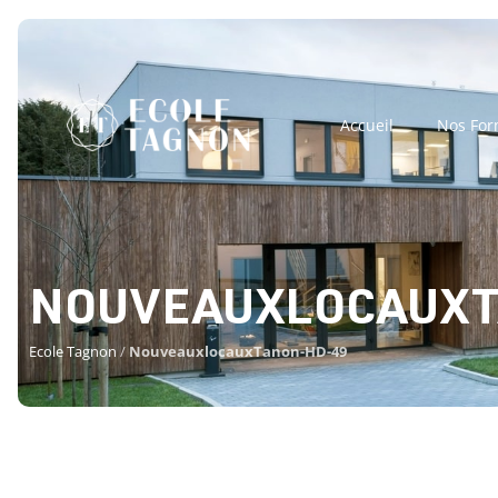
Accueil
Nos For
NOUVEAUXLOCAUXT
Ecole Tagnon
/
NouveauxlocauxTanon-HD-49
NOUVEAUXLOCA