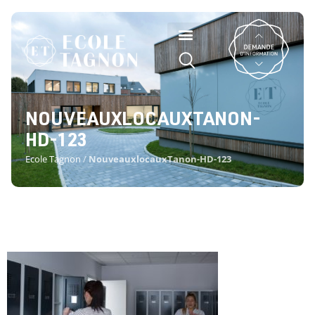
NOUVEAUXLOCAUXTANON-
HD-123
Ecole Tagnon
/
NouveauxlocauxTanon-HD-123
NOUVEAUXLOCAUXTANON-HD-
123