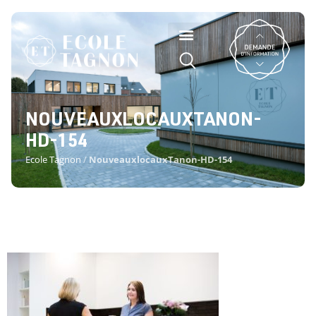
NOUVEAUXLOCAUXTANON-
HD-154
Ecole Tagnon
/
NouveauxlocauxTanon-HD-154
NOUVEAUXLOCAUXTANON-HD-
154