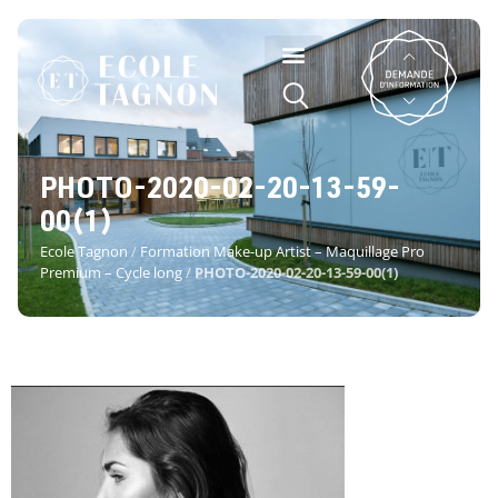
PHOTO-2020-02-20-13-59-
00(1)
Ecole Tagnon
/
Formation Make-up Artist – Maquillage Pro
Premium – Cycle long
/
PHOTO-2020-02-20-13-59-00(1)
PHOTO-2020-02-20-13-59-00(1)