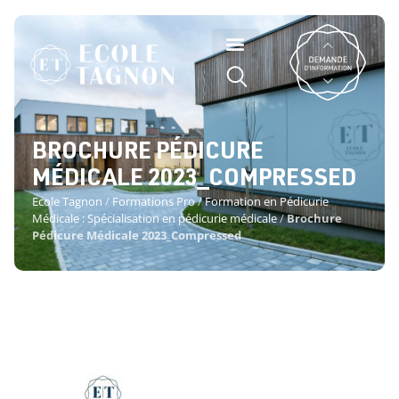
BROCHURE PÉDICURE
MÉDICALE 2023_COMPRESSED
Ecole Tagnon
/
Formations Pro
/
Formation en Pédicurie
Médicale : Spécialisation en pédicurie médicale
/
Brochure
Pédicure Médicale 2023_Compressed
BROCHURE PÉDICURE MÉDICALE
2023_COMPRESSED