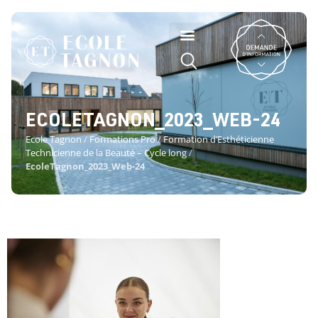
ECOLETAGNON_2023_WEB-24
Ecole Tagnon
/
Formations Pro
/
Formation d’Esthéticienne
Technicienne de la Beauté – Cycle long
/
EcoleTagnon_2023_Web-24
ECOLETAGNON_2023_WEB-24