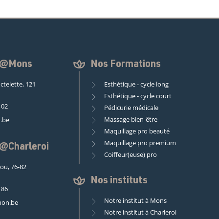
n @Mons
Nos Formations
ctelette, 121
Esthétique - cycle long
Esthétique - cycle court
 02
Pédicurie médicale
Massage bien-être
.be
Maquillage pro beauté
Maquillage pro premium
 @Charleroi
Coiffeur(euse) pro
rou, 76-82
Nos instituts
 86
Notre institut à Mons
non.be
Notre institut à Charleroi