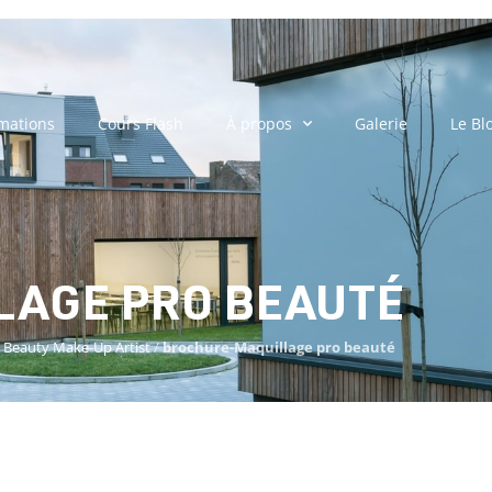
mations
Cours Flash
À propos
Galerie
Le Bl
AGE PRO BEAUTÉ
 Beauty Make-Up Artist
/
brochure-Maquillage pro beauté
ILLAGE PRO BEAUTÉ