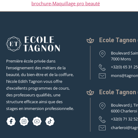
brochure-Maquillage pro beauté
Ecole Tagno
Boulevard Sain
7000 Mons
Première école privée dans
+32(0) 65 31 25
l’enseignement des métiers de la
beauté, du bien-être et de la coiffure,
mons@tagnon
l’école Edith Tagnon vous offre
d’excellents programmes de cours,
Ecole Tagnon
des professeurs qualifiés, une
structure efficace ainsi que des
Boulevard J. Ti
stages en immersion professionnelle.
6000 Charleroi
+32(0) 71 32 52
charleroi@tag