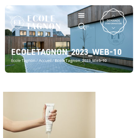
ECOLETAGNON_2023_WEB-10
Ecole Tagnon
/
Accueil
/
EcoleTagnon_2023_Web-10
ECOLETAGNON_2023_WEB-10