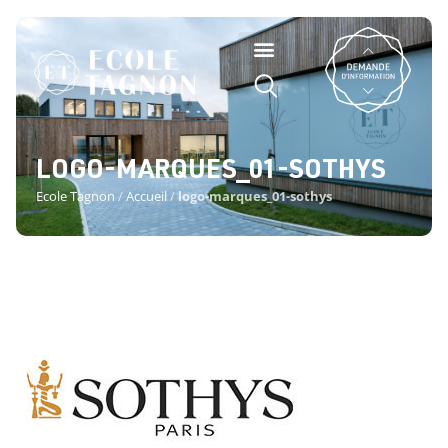
LOGO-MARQUES_01-SOTHYS
Ecole Tagnon
/
Accueil
/
logo-marques_01-sothys
LOGO-MARQUES_01-SOTHYS