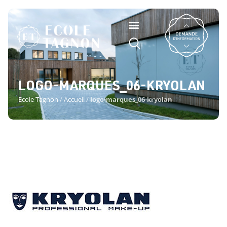
LOGO-MARQUES_06-KRYOLAN
Ecole Tagnon
/
Accueil
/
logo-marques_06-kryolan
LOGO-MARQUES_06-KRYOLAN