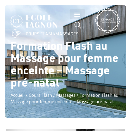
COURS FLASH
/
MASSAGES
Formation Flash au
Massage pour femme
enceinte – Massage
pré-natal
Accueil
/
Cours Flash
/
Massages
/ Formation Flash au
Massage pour femme enceinte – Massage pré-natal