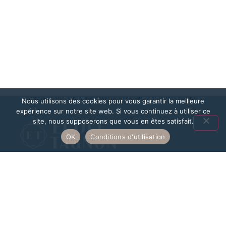
Nous utilisons des cookies pour vous garantir la meilleure
expérience sur notre site web. Si vous continuez à utiliser ce
site, nous supposerons que vous en êtes satisfait.
OK
Conditions d'utilisation
Première école privée dans l’enseignement des métiers de
la beauté, du bien-être et de la coiffure, l’école Edith
Tagnon vous offre d’excellents programmes de cours, des
professeurs qualifiés, une structure efficace ainsi que des
stages en immersion professionnelle.