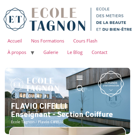
Accueil
Nos Formations
Cours Flash
À propos
Galerie
Le Blog
Contact
L'ÉQUIPE
FLAVIO CIFELLI
Enseignant - Section Coiffure
Ecole Tagnon
/
Flavio CIFELLI