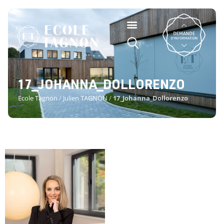
17_JOHANNA_DOLLORENZO
Ecole Tagnon
/
Julien TAGNON
/
17_Johanna_Dollorenzo
17_JOHANNA_DOLLORENZO